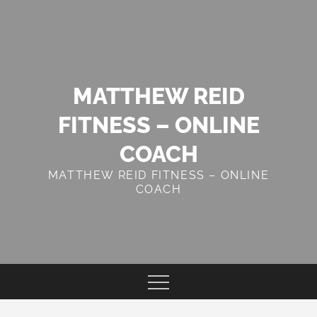
Skip
to
content
MATTHEW REID
FITNESS – ONLINE
COACH
MATTHEW REID FITNESS – ONLINE
COACH