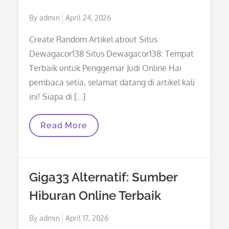
Posted
By
admin
April 24, 2026
on
Create Random Artikel about Situs
Dewagacor138 Situs Dewagacor138: Tempat
Terbaik untuk Penggemar Judi Online Hai
pembaca setia, selamat datang di artikel kali
ini! Siapa di […]
Situs
Read More
Dewagacor138:
Tempat
Terbaik
Untuk
Penggemar
Giga33 Alternatif: Sumber
Judi
Online
Hiburan Online Terbaik
Posted
By
admin
April 17, 2026