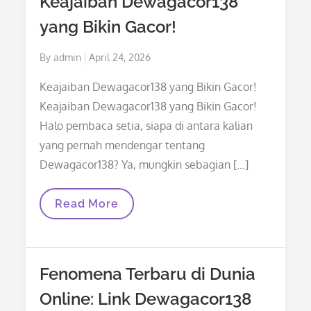
Keajaiban Dewagacor138
yang Bikin Gacor!
Posted
By
admin
April 24, 2026
on
Keajaiban Dewagacor138 yang Bikin Gacor!
Keajaiban Dewagacor138 yang Bikin Gacor!
Halo pembaca setia, siapa di antara kalian
yang pernah mendengar tentang
Dewagacor138? Ya, mungkin sebagian […]
Keajaiban
Read More
Dewagacor138
Yang
Bikin
Gacor!
Fenomena Terbaru di Dunia
Online: Link Dewagacor138