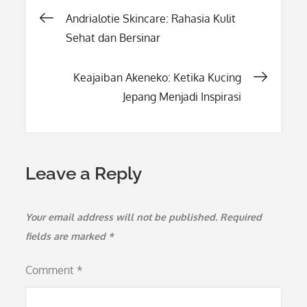
Post
Andrialotie Skincare: Rahasia Kulit
Sehat dan Bersinar
navigation
Keajaiban Akeneko: Ketika Kucing
Jepang Menjadi Inspirasi
Leave a Reply
Your email address will not be published.
Required
fields are marked
*
Comment
*