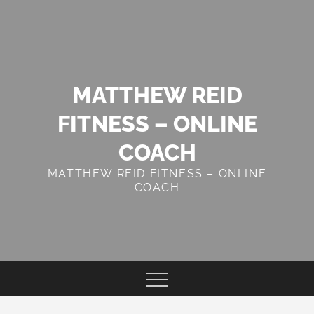
Skip
to
content
MATTHEW REID
FITNESS – ONLINE
COACH
MATTHEW REID FITNESS – ONLINE
COACH