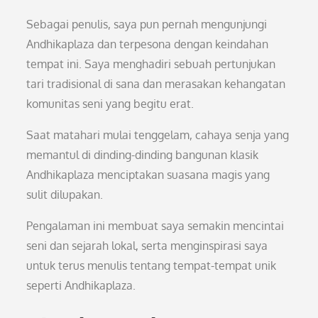
Sebagai penulis, saya pun pernah mengunjungi
Andhikaplaza dan terpesona dengan keindahan
tempat ini. Saya menghadiri sebuah pertunjukan
tari tradisional di sana dan merasakan kehangatan
komunitas seni yang begitu erat.
Saat matahari mulai tenggelam, cahaya senja yang
memantul di dinding-dinding bangunan klasik
Andhikaplaza menciptakan suasana magis yang
sulit dilupakan.
Pengalaman ini membuat saya semakin mencintai
seni dan sejarah lokal, serta menginspirasi saya
untuk terus menulis tentang tempat-tempat unik
seperti Andhikaplaza.