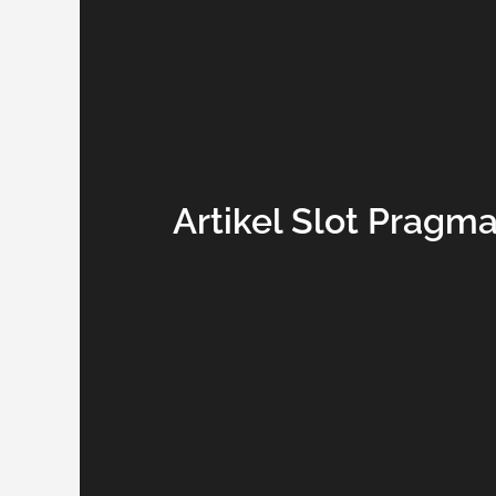
Artikel Slot Pragma