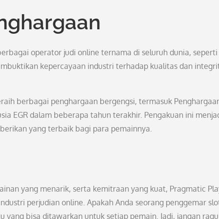
enghargaan
rbagai operator judi online ternama di seluruh dunia, seperti
mbuktikan kepercayaan industri terhadap kualitas dan integri
meraih berbagai penghargaan bergengsi, termasuk Penghargaa
ia EGR dalam beberapa tahun terakhir. Pengakuan ini menja
erikan yang terbaik bagi para pemainnya.
ainan yang menarik, serta kemitraan yang kuat, Pragmatic Pla
dustri perjudian online. Apakah Anda seorang penggemar slot,
tu yang bisa ditawarkan untuk setiap pemain. Jadi, jangan ragu