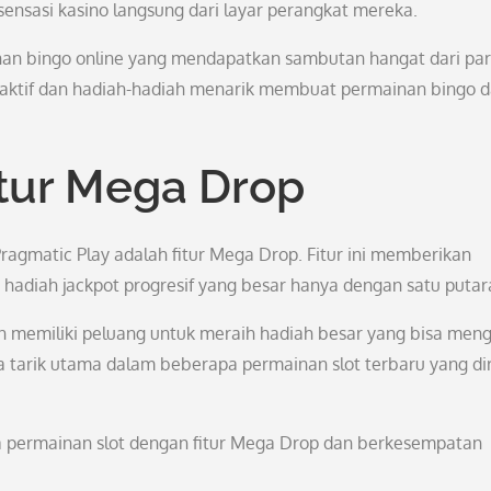
ensasi kasino langsung dari layar perangkat mereka.
ainan bingo online yang mendapatkan sambutan hangat dari pa
teraktif dan hadiah-hadiah menarik membuat permainan bingo d
itur Mega Drop
Pragmatic Play adalah fitur Mega Drop. Fitur ini memberikan
diah jackpot progresif yang besar hanya dengan satu putar
in memiliki peluang untuk meraih hadiah besar yang bisa men
 tarik utama dalam beberapa permainan slot terbaru yang diri
a permainan slot dengan fitur Mega Drop dan berkesempatan