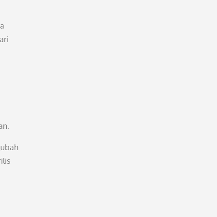
ra
ari
an.
gubah
lis