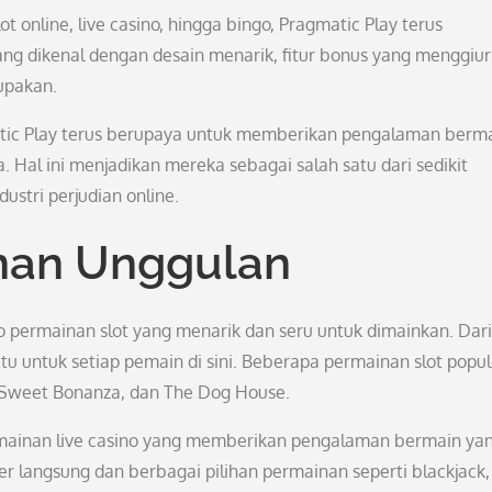
 online, live casino, hingga bingo, Pragmatic Play terus
ang dikenal dengan desain menarik, fitur bonus yang menggiur
upakan.
atic Play terus berupaya untuk memberikan pengalaman berm
. Hal ini menjadikan mereka sebagai salah satu dari sedikit
stri perjudian online.
inan Unggulan
o permainan slot yang menarik dan seru untuk dimainkan. Dari
tu untuk setiap pemain di sini. Beberapa permainan slot popul
d, Sweet Bonanza, dan The Dog House.
ermainan live casino yang memberikan pengalaman bermain ya
er langsung dan berbagai pilihan permainan seperti blackjack,