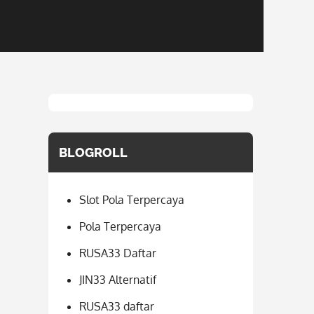
BLOGROLL
Slot Pola Terpercaya
Pola Terpercaya
RUSA33 Daftar
JIN33 Alternatif
RUSA33 daftar