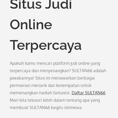
Situs Judi
Online
Terpercaya
Apakah kamu mencari platform judi online yang
terpercaya dan menyenangkan? SULTAN66 adalah
jawabannya! Situs ini menawarkan berbagai
permainan menarik dan kesempatan untuk
memenangkan hadiah fantastis.
Daftar SULTAN66
Mari kita telusuri lebih dalam tentang apa yang
membuat SULTAN66 begitu istimewa.