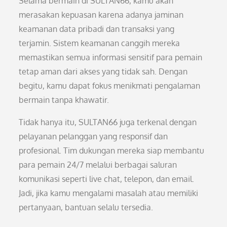
Selama bermain di SULTAN66, kamu akan
merasakan kepuasan karena adanya jaminan
keamanan data pribadi dan transaksi yang
terjamin. Sistem keamanan canggih mereka
memastikan semua informasi sensitif para pemain
tetap aman dari akses yang tidak sah. Dengan
begitu, kamu dapat fokus menikmati pengalaman
bermain tanpa khawatir.
Tidak hanya itu, SULTAN66 juga terkenal dengan
pelayanan pelanggan yang responsif dan
profesional. Tim dukungan mereka siap membantu
para pemain 24/7 melalui berbagai saluran
komunikasi seperti live chat, telepon, dan email.
Jadi, jika kamu mengalami masalah atau memiliki
pertanyaan, bantuan selalu tersedia.