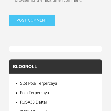
browser for the next time I comment.
BLOGROLL
Slot Pola Terpercaya
Pola Terpercaya
RUSA33 Daftar