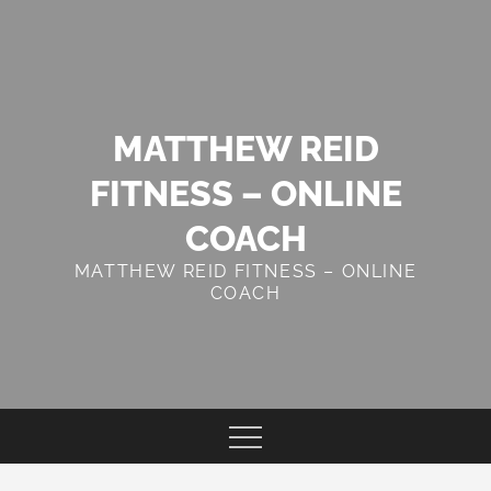
Skip
to
content
MATTHEW REID
FITNESS – ONLINE
COACH
MATTHEW REID FITNESS – ONLINE
COACH