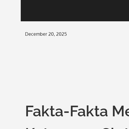
Posted
December 20, 2025
on
Fakta-Fakta Me