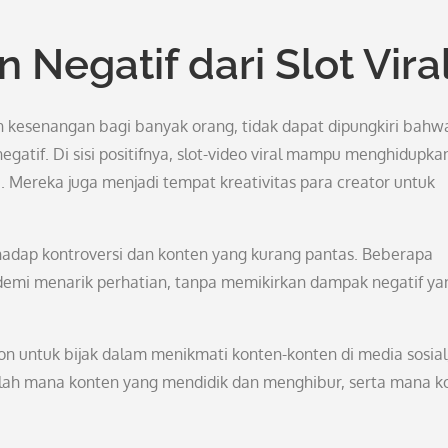
 Negatif dari Slot Vira
n kesenangan bagi banyak orang, tidak dapat dipungkiri bahw
atif. Di sisi positifnya, slot-video viral mampu menghidupka
Mereka juga menjadi tempat kreativitas para creator untuk
terhadap kontroversi dan konten yang kurang pantas. Beberapa
 demi menarik perhatian, tanpa memikirkan dampak negatif ya
ton untuk bijak dalam menikmati konten-konten di media sosial
milah mana konten yang mendidik dan menghibur, serta mana k