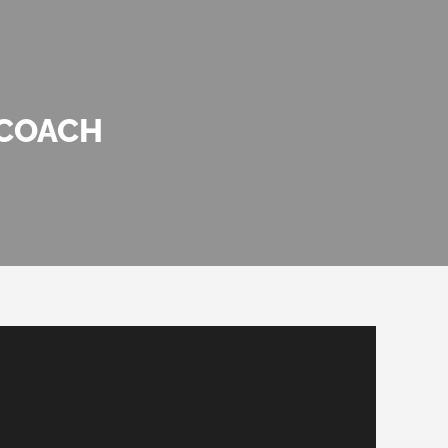
 COACH