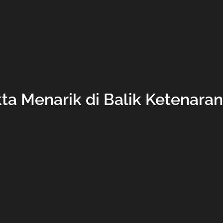
ta Menarik di Balik Ketenaran 