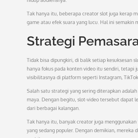
hidup audiensnya.
Tak hanya itu, beberapa creator slot juga kerap 
game atau efek suara yang lucu. Hal ini semakin m
Strategi Pemasar
Tidak bisa dipungkiri, di balik setiap kesuksesan 
hanya fokus pada konten video itu sendiri, tetap
visibilitasnya di platform seperti Instagram, TikTo
Salah satu strategi yang sering diterapkan adalah 
maya. Dengan begitu, slot-video tersebut dapat 
dari berbagai kalangan.
Tak hanya itu, banyak creator juga menggunakan 
yang sedang populer. Dengan demikian, mereka d