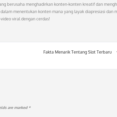
 yang berusaha menghadirkan konten-konten kreatif dan mengh
jak dalam menentukan konten mana yang layak diapresiasi dan
-video viral dengan cerdas!
Fakta Menarik Tentang Slot Terbaru
ields are marked
*