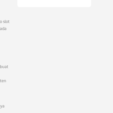
o slot
 ada
ibuat
nten
aya