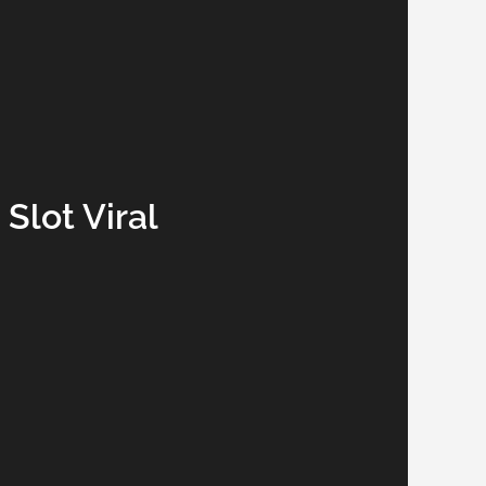
Slot Viral