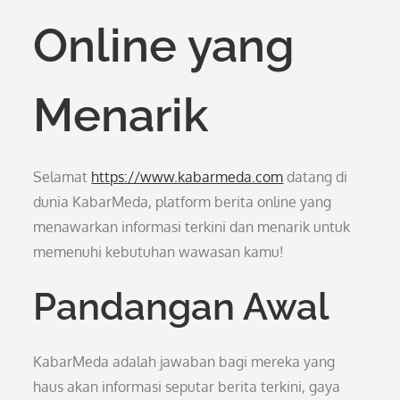
Online yang
Menarik
Selamat
https://www.kabarmeda.com
datang di
dunia KabarMeda, platform berita online yang
menawarkan informasi terkini dan menarik untuk
memenuhi kebutuhan wawasan kamu!
Pandangan Awal
KabarMeda adalah jawaban bagi mereka yang
haus akan informasi seputar berita terkini, gaya