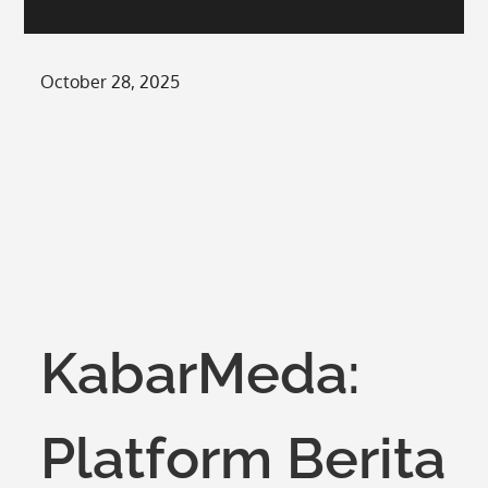
Posted
October 28, 2025
on
KabarMeda:
Platform Berita