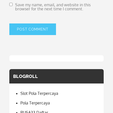
Save my name, email, and website in this
browser for the next time I comment.
BLOGROLL
Slot Pola Terpercaya
Pola Terpercaya
RUSA33 Daftar