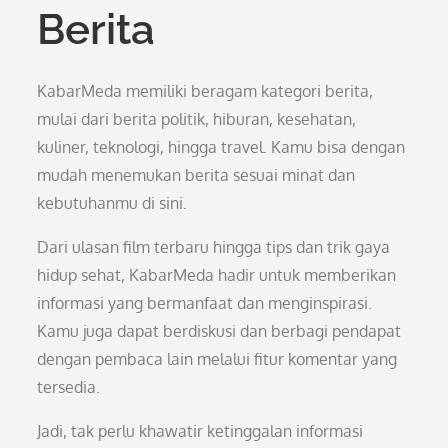
Berita
KabarMeda memiliki beragam kategori berita,
mulai dari berita politik, hiburan, kesehatan,
kuliner, teknologi, hingga travel. Kamu bisa dengan
mudah menemukan berita sesuai minat dan
kebutuhanmu di sini.
Dari ulasan film terbaru hingga tips dan trik gaya
hidup sehat, KabarMeda hadir untuk memberikan
informasi yang bermanfaat dan menginspirasi.
Kamu juga dapat berdiskusi dan berbagi pendapat
dengan pembaca lain melalui fitur komentar yang
tersedia.
Jadi, tak perlu khawatir ketinggalan informasi