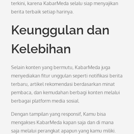
terkini, karena KabarMeda selalu siap menyajikan
berita terbaik setiap harinya.
Keunggulan dan
Kelebihan
Selain konten yang bermutu, KabarMeda juga
menyediakan fitur unggulan seperti notifikasi berita
terbaru, artikel rekomendasi berdasarkan minat
pembaca, dan kemudahan berbagi konten melalui
berbagai platform media sosial.
Dengan tampilan yang responsif, Kamu bisa
mengakses KabarMeda kapan saja dan di mana
saja melalui perangkat apapun yang kamu miliki.