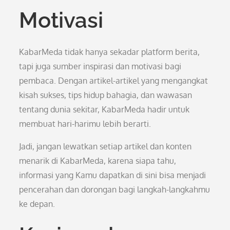
Motivasi
KabarMeda tidak hanya sekadar platform berita,
tapi juga sumber inspirasi dan motivasi bagi
pembaca. Dengan artikel-artikel yang mengangkat
kisah sukses, tips hidup bahagia, dan wawasan
tentang dunia sekitar, KabarMeda hadir untuk
membuat hari-harimu lebih berarti.
Jadi, jangan lewatkan setiap artikel dan konten
menarik di KabarMeda, karena siapa tahu,
informasi yang Kamu dapatkan di sini bisa menjadi
pencerahan dan dorongan bagi langkah-langkahmu
ke depan.