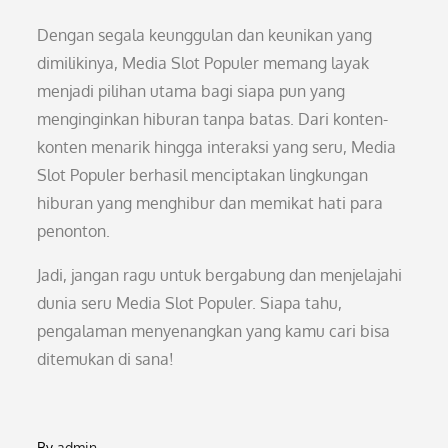
Dengan segala keunggulan dan keunikan yang
dimilikinya, Media Slot Populer memang layak
menjadi pilihan utama bagi siapa pun yang
menginginkan hiburan tanpa batas. Dari konten-
konten menarik hingga interaksi yang seru, Media
Slot Populer berhasil menciptakan lingkungan
hiburan yang menghibur dan memikat hati para
penonton.
Jadi, jangan ragu untuk bergabung dan menjelajahi
dunia seru Media Slot Populer. Siapa tahu,
pengalaman menyenangkan yang kamu cari bisa
ditemukan di sana!
By
admin