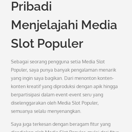
Pribadi
Menjelajahi Media
Slot Populer
Sebagai seorang pengguna setia Media Slot
Populer, saya punya banyak pengalaman menarik
yang ingin saya bagikan. Dari menonton konten-
konten kreatif yang diproduksi dengan apik hingga
berpartisipasi dalam event-event seru yang
diselenggarakan oleh Media Slot Populer,
semuanya selalu menyenangkan.
Saya juga terkesan dengan beragam fitur yang