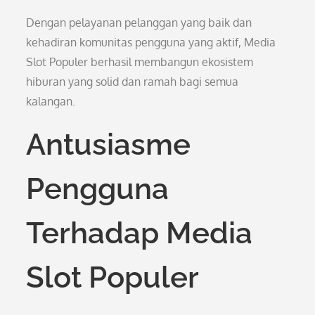
Dengan pelayanan pelanggan yang baik dan
kehadiran komunitas pengguna yang aktif, Media
Slot Populer berhasil membangun ekosistem
hiburan yang solid dan ramah bagi semua
kalangan.
Antusiasme
Pengguna
Terhadap Media
Slot Populer