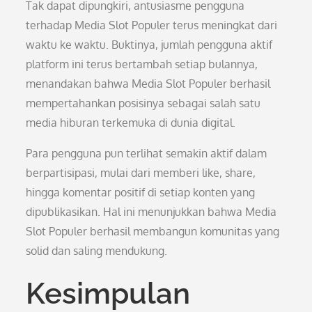
Tak dapat dipungkiri, antusiasme pengguna
terhadap Media Slot Populer terus meningkat dari
waktu ke waktu. Buktinya, jumlah pengguna aktif
platform ini terus bertambah setiap bulannya,
menandakan bahwa Media Slot Populer berhasil
mempertahankan posisinya sebagai salah satu
media hiburan terkemuka di dunia digital.
Para pengguna pun terlihat semakin aktif dalam
berpartisipasi, mulai dari memberi like, share,
hingga komentar positif di setiap konten yang
dipublikasikan. Hal ini menunjukkan bahwa Media
Slot Populer berhasil membangun komunitas yang
solid dan saling mendukung.
Kesimpulan