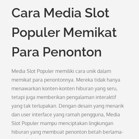
Cara Media Slot
Populer Memikat
Para Penonton
Media Slot Populer memiliki cara unik dalam
memikat para penontonnya. Mereka tidak hanya
menawarkan konten-konten hiburan yang seru,
tetapi juga memberikan pengalaman interaktif
yang tak terlupakan. Dengan desain yang menarik
dan user interface yang ramah pengguna, Media
Slot Populer mampu menciptakan lingkungan
hiburan yang membuat penonton betah berlama-