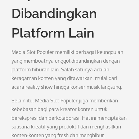
Dibandingkan
Platform Lain
Media Slot Populer memiliki berbagai keunggulan
yang membuatnya unggul dibandingkan dengan
platform hiburan lain. Salah satunya adalah
keragaman konten yang ditawarkan, mulai dari
acara reality show hingga konser musik langsung.
Selain itu, Media Slot Populer juga memberikan
kebebasan bagi para kreator konten untuk
berekspresi dan berkolaborasi. Hal ini menciptakan
suasana kreatif yang produktif dan menghasilkan
konten-konten yang fresh dan menghibur.