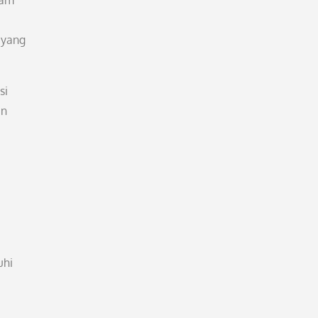
lam
 yang
si
an
uhi