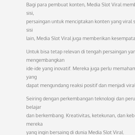
Bagi para pembuat konten, Media Slot Viral mem
sisi,
persaingan untuk menciptakan konten yang viral 
sisi
lain, Media Slot Viral juga memberikan kesempa
Untuk bisa tetap relevan di tengah persaingan ya
mengembangkan
ide-ide yang inovatif. Mereka juga perlu memah
yang
dapat mengundang reaksi positif dan menjadi viral 
Seiring dengan perkembangan teknologi dan peru
belajar
dan berkembang. Kreativitas, ketekunan, dan keb
mereka
yang ingin bersaing di dunia Media Slot Viral.