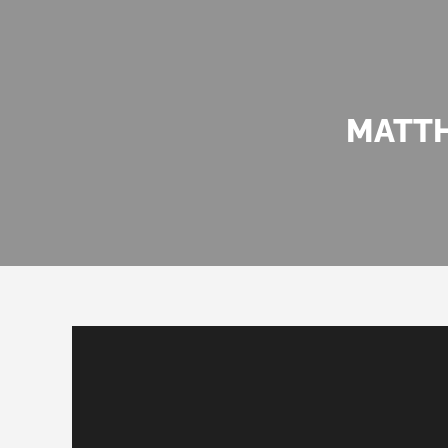
Skip
to
content
MATTH