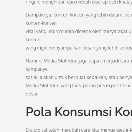
ringan, menghibur, dan mudah diserap oleh khalay
Dampaknya, konten-konten yang lebih dalam, seri
konten-konten
viral yang lebih mudah dicerna oleh masyarakat
konten
yang ingin menyampaikan pesan yang lebih serius 
Namun, Media Slot Viral juga dapat menjadi saran
kampanye
sosial, ajakan untuk berbuat kebaikan, atau pen
Media Slot Viral yang luas, pesan-pesan positif i
besar.
Pola Konsumsi Kon
Era digital telah merubah cara kita mengakses inf