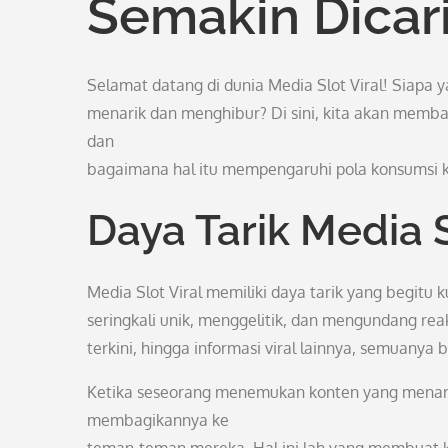
Semakin Dicari
Selamat datang di dunia Media Slot Viral! Siapa 
menarik dan menghibur? Di sini, kita akan memb
dan
bagaimana hal itu mempengaruhi pola konsumsi k
Daya Tarik Media S
Media Slot Viral memiliki daya tarik yang begitu 
seringkali unik, menggelitik, dan mengundang reak
terkini, hingga informasi viral lainnya, semuanya 
Ketika seseorang menemukan konten yang menarik
membagikannya ke