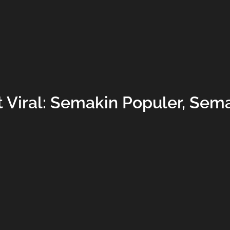
 Viral: Semakin Populer, Sema