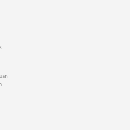
s
k.
auan
h