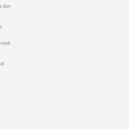
a dan
i
anyak
di