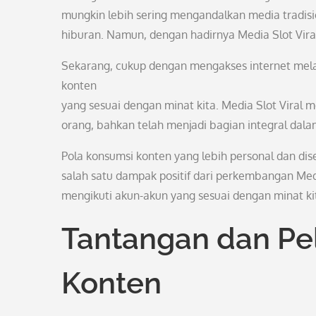
mungkin lebih sering mengandalkan media tradisio
hiburan. Namun, dengan hadirnya Media Slot Viral
Sekarang, cukup dengan mengakses internet mela
konten
yang sesuai dengan minat kita. Media Slot Viral 
orang, bahkan telah menjadi bagian integral dala
Pola konsumsi konten yang lebih personal dan dis
salah satu dampak positif dari perkembangan Media 
mengikuti akun-akun yang sesuai dengan minat ki
Tantangan dan Pe
Konten