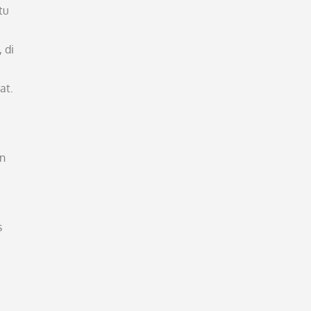
tu
 di
at.
en
s