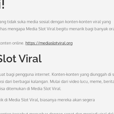
!
yang tidak suka media sosial dengan konten-konten viral yang
ahas mengapa Media Slot Viral begitu menarik bagi banyak or
onten online.
https://mediaslotviral.org
lot Viral
kuat bagi pengguna internet. Konten-konten yang diunggah di s
si dari berbagai kalangan. Mulai dari video lucu, meme, berit
bisa ditemukan di Media Slot Viral.
 di Media Slot Viral, biasanya mereka akan segera