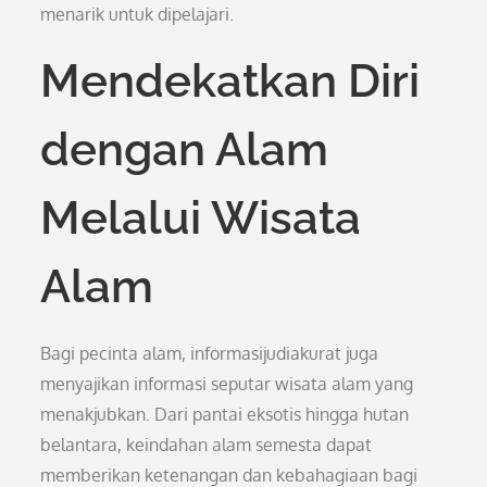
menarik untuk dipelajari.
Mendekatkan Diri
dengan Alam
Melalui Wisata
Alam
Bagi pecinta alam, informasijudiakurat juga
menyajikan informasi seputar wisata alam yang
menakjubkan. Dari pantai eksotis hingga hutan
belantara, keindahan alam semesta dapat
memberikan ketenangan dan kebahagiaan bagi