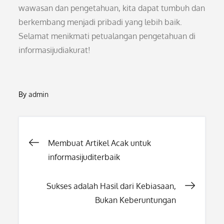
wawasan dan pengetahuan, kita dapat tumbuh dan
berkembang menjadi pribadi yang lebih baik.
Selamat menikmati petualangan pengetahuan di
informasijudiakurat!
By
admin
Post
Membuat Artikel Acak untuk
informasijuditerbaik
navigation
Sukses adalah Hasil dari Kebiasaan,
Bukan Keberuntungan