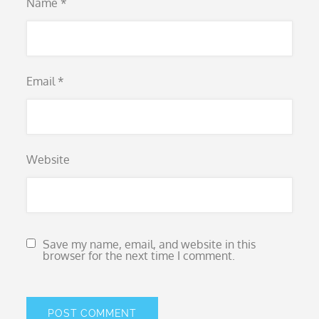
Name
*
Email
*
Website
Save my name, email, and website in this
browser for the next time I comment.