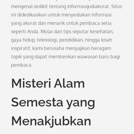
mengenal sedikit tentang informasijudiakurat. Situs
ini didedikasikan untuk menyediakan informasi
yang akurat dan menarik untuk pembaca setia
seperti Anda. Mulai dari tips seputar kesehatan,
gaya hidup, teknologi, pendidikan, hingga kisah
inspiratif, kami berusaha menyajikan beragam
topik yang dapat memberikan wawasan baru bagi
pembaca.
Misteri Alam
Semesta yang
Menakjubkan