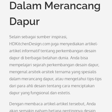
Dalam Merancang
Dapur
Selain sebagai sumber inspirasi,
HDKitchenDesign.com juga menyediakan artikel-
artikel informatif tentang perkembangan desain
dapur di berbagai belahan dunia. Anda bisa
mempelajari sejarah perkembangan desain dapur,
mengenal arsitek-arsitek ternama yang spesialis
dalam merancang dapur, atau mengetahui tips-tips
dari para ahli desain tentang cara menciptakan
dapur yang fungsional dan estetis.
Dengan membaca artikel-artikel tersebut, Anda
akan semakin paham betapa pentingnya desain