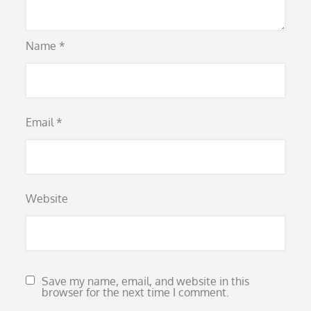
Name
*
Email
*
Website
Save my name, email, and website in this
browser for the next time I comment.