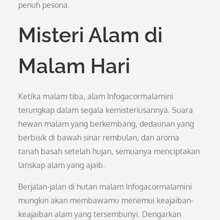
penuh pesona.
Misteri Alam di
Malam Hari
Ketika malam tiba, alam Infogacormalamini
terungkap dalam segala kemisteriusannya. Suara
hewan malam yang berkembang, dedaunan yang
berbisik di bawah sinar rembulan, dan aroma
tanah basah setelah hujan, semuanya menciptakan
lanskap alam yang ajaib.
Berjalan-jalan di hutan malam Infogacormalamini
mungkin akan membawamu menemui keajaiban-
keajaiban alam yang tersembunyi. Dengarkan