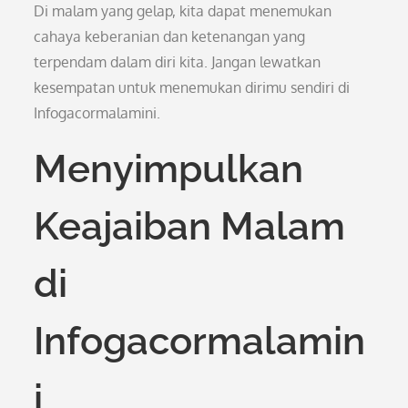
Di malam yang gelap, kita dapat menemukan
cahaya keberanian dan ketenangan yang
terpendam dalam diri kita. Jangan lewatkan
kesempatan untuk menemukan dirimu sendiri di
Infogacormalamini.
Menyimpulkan
Keajaiban Malam
di
Infogacormalamin
i