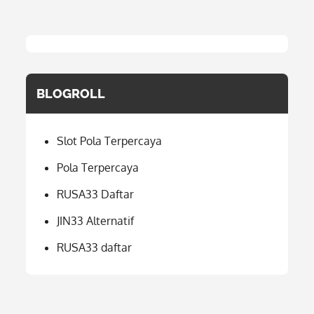
BLOGROLL
Slot Pola Terpercaya
Pola Terpercaya
RUSA33 Daftar
JIN33 Alternatif
RUSA33 daftar