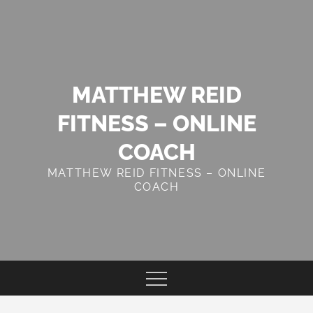
Skip
to
content
MATTHEW REID
FITNESS – ONLINE
COACH
MATTHEW REID FITNESS – ONLINE
COACH