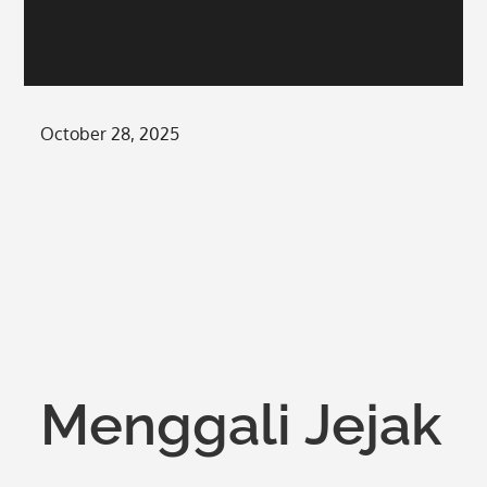
Posted
October 28, 2025
on
Menggali Jejak