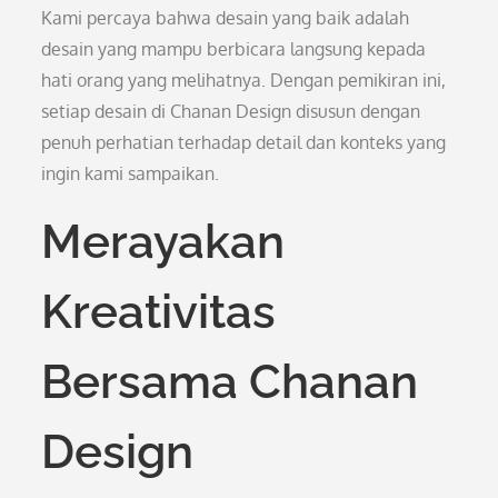
Kami percaya bahwa desain yang baik adalah
desain yang mampu berbicara langsung kepada
hati orang yang melihatnya. Dengan pemikiran ini,
setiap desain di Chanan Design disusun dengan
penuh perhatian terhadap detail dan konteks yang
ingin kami sampaikan.
Merayakan
Kreativitas
Bersama Chanan
Design