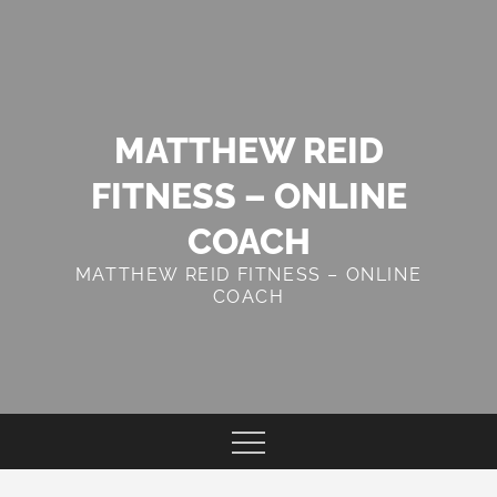
Skip
to
content
MATTHEW REID
FITNESS – ONLINE
COACH
MATTHEW REID FITNESS – ONLINE
COACH