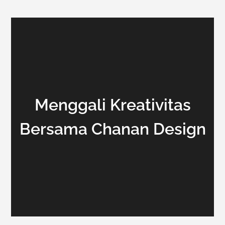
Menggali Kreativitas
Bersama Chanan Design