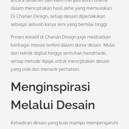
antara desainer dan klien menjadi kunci utama
dalam menciptakan hasil akhir yang memuaskan.
Di Chanan Design, setiap desain diperlakukan
sebagai sebuah karya seni yang bernilai tinggi.
Proses kreatif di Chanan Design juga melibatkan
berbagai inovasi terkini dalam dunia desain. Mulai
dari teknik digital hingga sentuhan handmade,
setiap metode dijajal untuk menciptakan desain
yang unik dan menarik perhatian.
Menginspirasi
Melalui Desain
Kehadiran desain yang kuat mampu mempengaruhi