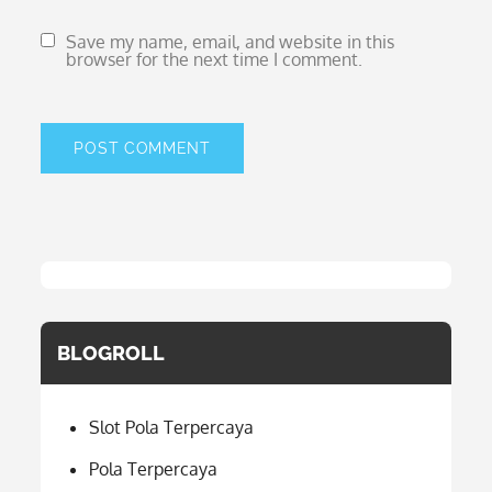
Save my name, email, and website in this
browser for the next time I comment.
BLOGROLL
Slot Pola Terpercaya
Pola Terpercaya