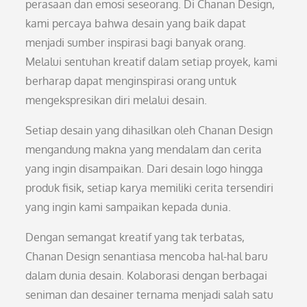
perasaan dan emosi seseorang. Di Chanan Design,
kami percaya bahwa desain yang baik dapat
menjadi sumber inspirasi bagi banyak orang.
Melalui sentuhan kreatif dalam setiap proyek, kami
berharap dapat menginspirasi orang untuk
mengekspresikan diri melalui desain.
Setiap desain yang dihasilkan oleh Chanan Design
mengandung makna yang mendalam dan cerita
yang ingin disampaikan. Dari desain logo hingga
produk fisik, setiap karya memiliki cerita tersendiri
yang ingin kami sampaikan kepada dunia.
Dengan semangat kreatif yang tak terbatas,
Chanan Design senantiasa mencoba hal-hal baru
dalam dunia desain. Kolaborasi dengan berbagai
seniman dan desainer ternama menjadi salah satu