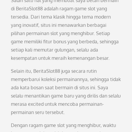
Salah satu hal yang membuat saya betah bermain
di BeritaSlot88 adalah ragam game slot yang
tersedia. Dari tema klasik hingga tema modern
yang inovatif, situs ini menawarkan berbagai
pilihan permainan slot yang menghibur. Setiap
game memiliki fitur bonus yang berbeda, sehingga
setiap kali memutar gulungan, selalu ada
kesempatan untuk meraih kemenangan besar.
Selain itu, BeritaSlot88 juga secara rutin
memperbarui koleksi permainannya, sehingga tidak
ada kata bosan saat bermain di situs ini. Saya
selalu menantikan game baru yang dirilis dan selalu
merasa excited untuk mencoba permainan-
permainan seru tersebut.
Dengan ragam game slot yang menghibur, waktu