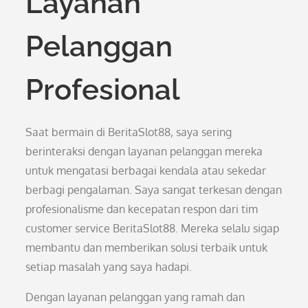
Layanan
Pelanggan
Profesional
Saat bermain di BeritaSlot88, saya sering
berinteraksi dengan layanan pelanggan mereka
untuk mengatasi berbagai kendala atau sekedar
berbagi pengalaman. Saya sangat terkesan dengan
profesionalisme dan kecepatan respon dari tim
customer service BeritaSlot88. Mereka selalu sigap
membantu dan memberikan solusi terbaik untuk
setiap masalah yang saya hadapi.
Dengan layanan pelanggan yang ramah dan