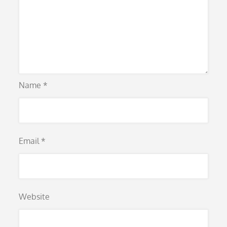
Name
*
Email
*
Website