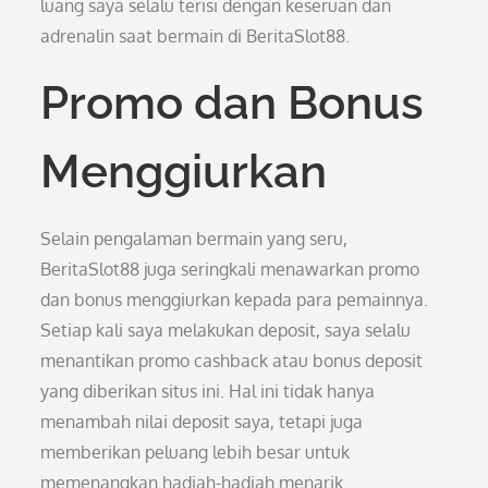
luang saya selalu terisi dengan keseruan dan
adrenalin saat bermain di BeritaSlot88.
Promo dan Bonus
Menggiurkan
Selain pengalaman bermain yang seru,
BeritaSlot88 juga seringkali menawarkan promo
dan bonus menggiurkan kepada para pemainnya.
Setiap kali saya melakukan deposit, saya selalu
menantikan promo cashback atau bonus deposit
yang diberikan situs ini. Hal ini tidak hanya
menambah nilai deposit saya, tetapi juga
memberikan peluang lebih besar untuk
memenangkan hadiah-hadiah menarik.