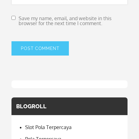
Save my name, email, and website in this
browser for the next time I comment.
BLOGROLL
Slot Pola Terpercaya