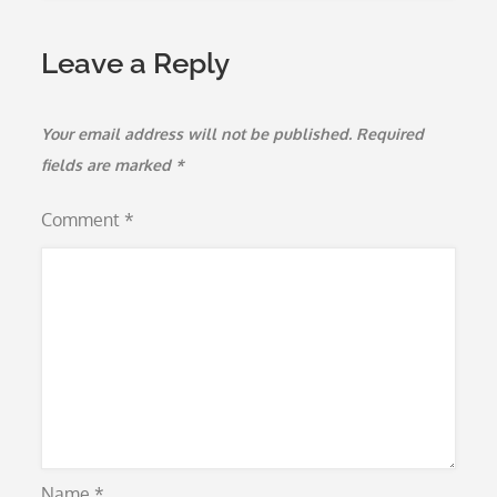
Leave a Reply
Your email address will not be published.
Required
fields are marked
*
Comment
*
Name
*