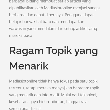
berbagai bidang membuat setiap artikel yang
dipublikasikan oleh Mediaslotonline menjadi sangat
berharga dan dapat dipercaya. Pengguna dapat
belajar banyak hal baru dan mendapatkan
wawasan yang mendalam dari setiap artikel yang
mereka baca.
Ragam Topik yang
Menarik
Mediaslotonline tidak hanya fokus pada satu topik
tertentu, tetapi mereka menyajikan beragam topik
yang menarik dan informatif. Mulai dari teknologi,
kesehatan, gaya hidup, hiburan, hingga travel,
semua ada di sini!