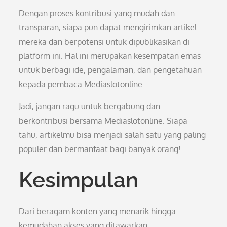
Dengan proses kontribusi yang mudah dan
transparan, siapa pun dapat mengirimkan artikel
mereka dan berpotensi untuk dipublikasikan di
platform ini. Hal ini merupakan kesempatan emas
untuk berbagi ide, pengalaman, dan pengetahuan
kepada pembaca Mediaslotonline.
Jadi, jangan ragu untuk bergabung dan
berkontribusi bersama Mediaslotonline. Siapa
tahu, artikelmu bisa menjadi salah satu yang paling
populer dan bermanfaat bagi banyak orang!
Kesimpulan
Dari beragam konten yang menarik hingga
kemudahan akses yang ditawarkan,