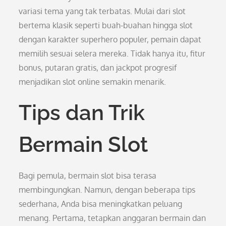
variasi tema yang tak terbatas. Mulai dari slot
bertema klasik seperti buah-buahan hingga slot
dengan karakter superhero populer, pemain dapat
memilih sesuai selera mereka. Tidak hanya itu, fitur
bonus, putaran gratis, dan jackpot progresif
menjadikan slot online semakin menarik.
Tips dan Trik
Bermain Slot
Bagi pemula, bermain slot bisa terasa
membingungkan. Namun, dengan beberapa tips
sederhana, Anda bisa meningkatkan peluang
menang. Pertama, tetapkan anggaran bermain dan