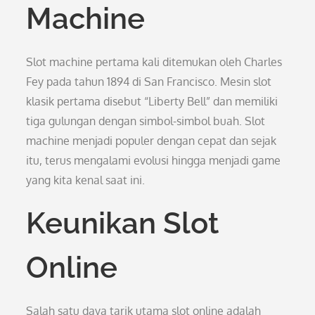
Machine
Slot machine pertama kali ditemukan oleh Charles
Fey pada tahun 1894 di San Francisco. Mesin slot
klasik pertama disebut “Liberty Bell” dan memiliki
tiga gulungan dengan simbol-simbol buah. Slot
machine menjadi populer dengan cepat dan sejak
itu, terus mengalami evolusi hingga menjadi game
yang kita kenal saat ini.
Keunikan Slot
Online
Salah satu daya tarik utama slot online adalah