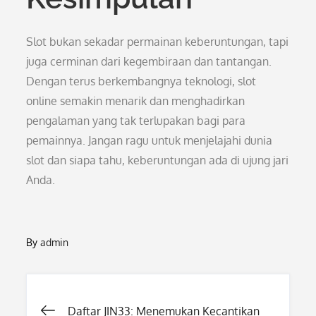
Slot bukan sekadar permainan keberuntungan, tapi
juga cerminan dari kegembiraan dan tantangan.
Dengan terus berkembangnya teknologi, slot
online semakin menarik dan menghadirkan
pengalaman yang tak terlupakan bagi para
pemainnya. Jangan ragu untuk menjelajahi dunia
slot dan siapa tahu, keberuntungan ada di ujung jari
Anda.
By
admin
Post
Daftar JIN33: Menemukan Kecantikan