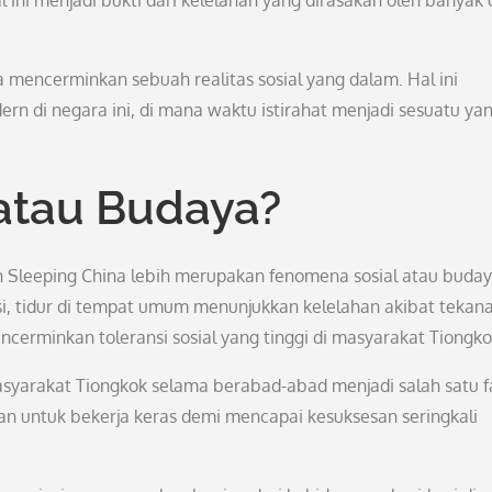
l ini menjadi bukti dari kelelahan yang dirasakan oleh banyak
a mencerminkan sebuah realitas sosial yang dalam. Hal ini
 di negara ini, di mana waktu istirahat menjadi sesuatu ya
atau Budaya?
 Sleeping China lebih merupakan fenomena sosial atau buda
i, tidur di tempat umum menunjukkan kelelahan akibat tekan
 mencerminkan toleransi sosial yang tinggi di masyarakat Tiongko
syarakat Tiongkok selama berabad-abad menjadi salah satu f
an untuk bekerja keras demi mencapai kesuksesan seringkali