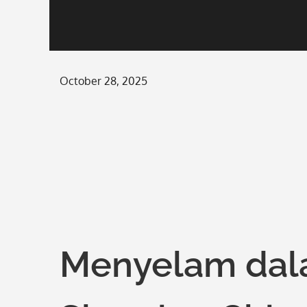
Posted
October 28, 2025
on
Menyelam dal