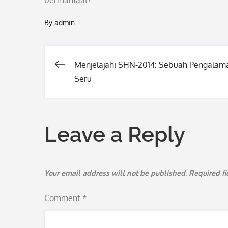
bermanfaat!
By
admin
Menjelajahi SHN-2014: Sebuah Pengalam
Post
Seru
navigation
Leave a Reply
Your email address will not be published.
Required f
Comment
*