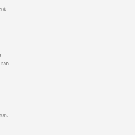
tuk
a
inan
mun,