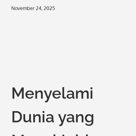
Posted
November 24, 2025
on
Menyelami
Dunia yang