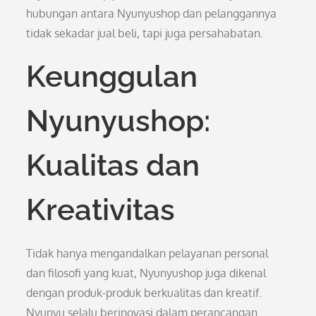
hubungan antara Nyunyushop dan pelanggannya
tidak sekadar jual beli, tapi juga persahabatan.
Keunggulan
Nyunyushop:
Kualitas dan
Kreativitas
Tidak hanya mengandalkan pelayanan personal
dan filosofi yang kuat, Nyunyushop juga dikenal
dengan produk-produk berkualitas dan kreatif.
Nyunyu selalu berinovasi dalam perancangan