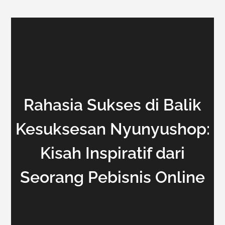
Rahasia Sukses di Balik
Kesuksesan Nyunyushop:
Kisah Inspiratif dari
Seorang Pebisnis Online