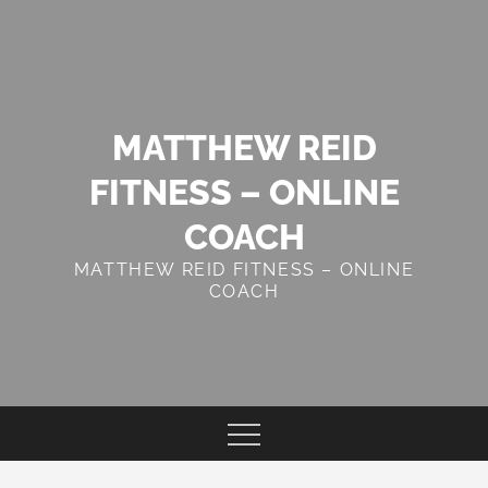
Skip
to
content
MATTHEW REID
FITNESS – ONLINE
COACH
MATTHEW REID FITNESS – ONLINE
COACH