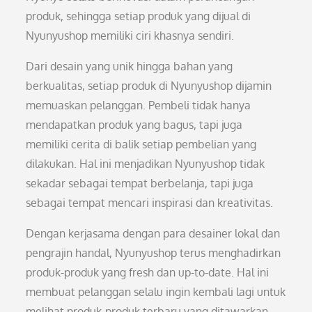
produk, sehingga setiap produk yang dijual di
Nyunyushop memiliki ciri khasnya sendiri.
Dari desain yang unik hingga bahan yang
berkualitas, setiap produk di Nyunyushop dijamin
memuaskan pelanggan. Pembeli tidak hanya
mendapatkan produk yang bagus, tapi juga
memiliki cerita di balik setiap pembelian yang
dilakukan. Hal ini menjadikan Nyunyushop tidak
sekadar sebagai tempat berbelanja, tapi juga
sebagai tempat mencari inspirasi dan kreativitas.
Dengan kerjasama dengan para desainer lokal dan
pengrajin handal, Nyunyushop terus menghadirkan
produk-produk yang fresh dan up-to-date. Hal ini
membuat pelanggan selalu ingin kembali lagi untuk
melihat produk-produk terbaru yang ditawarkan