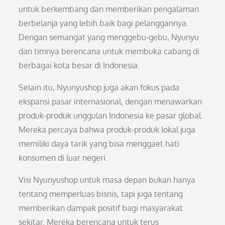
untuk berkembang dan memberikan pengalaman
berbelanja yang lebih baik bagi pelanggannya.
Dengan semangat yang menggebu-gebu, Nyunyu
dan timnya berencana untuk membuka cabang di
berbagai kota besar di Indonesia.
Selain itu, Nyunyushop juga akan fokus pada
ekspansi pasar internasional, dengan menawarkan
produk-produk unggulan Indonesia ke pasar global.
Mereka percaya bahwa produk-produk lokal juga
memiliki daya tarik yang bisa menggaet hati
konsumen di luar negeri.
Visi Nyunyushop untuk masa depan bukan hanya
tentang memperluas bisnis, tapi juga tentang
memberikan dampak positif bagi masyarakat
sekitar. Mereka berencana untuk terus