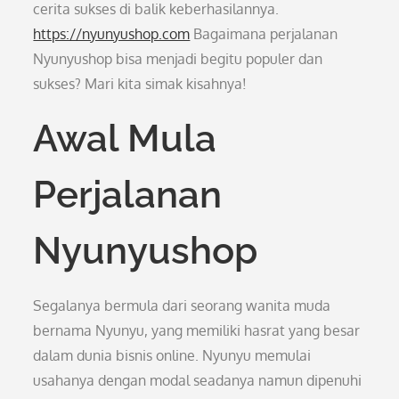
cerita sukses di balik keberhasilannya.
https://nyunyushop.com
Bagaimana perjalanan
Nyunyushop bisa menjadi begitu populer dan
sukses? Mari kita simak kisahnya!
Awal Mula
Perjalanan
Nyunyushop
Segalanya bermula dari seorang wanita muda
bernama Nyunyu, yang memiliki hasrat yang besar
dalam dunia bisnis online. Nyunyu memulai
usahanya dengan modal seadanya namun dipenuhi