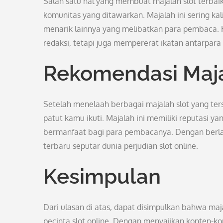
Salah satu hal yang membuat majalah slot terbai
komunitas yang ditawarkan. Majalah ini sering ka
menarik lainnya yang melibatkan para pembaca.
redaksi, tetapi juga mempererat ikatan antarpara 
Rekomendasi Maja
Setelah menelaah berbagai majalah slot yang ter
patut kamu ikuti. Majalah ini memiliki reputasi y
bermanfaat bagi para pembacanya. Dengan berlan
terbaru seputar dunia perjudian slot online.
Kesimpulan
Dari ulasan di atas, dapat disimpulkan bahwa maj
pecinta slot online. Dengan menyajikan konten-