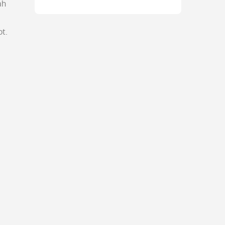
ah
t.