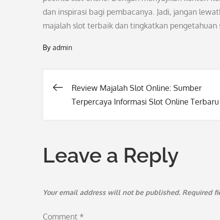
dan inspirasi bagi pembacanya. Jadi, jangan le
majalah slot terbaik dan tingkatkan pengetahuan
By
admin
Review Majalah Slot Online: Sumber
Post
Terpercaya Informasi Slot Online Terbaru
navigation
Leave a Reply
Your email address will not be published.
Required f
Comment
*