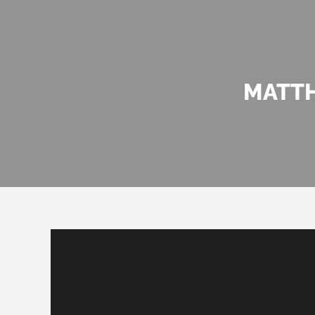
Skip
to
content
MATTH