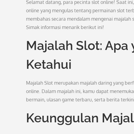
Selamat datang, para pecinta slot online! Saat i
online yang mengulas tentang permainan slot ter
membahas secara mendalam mengenai majalah slot
Simak informasi menarik berikut ini!
Majalah Slot: Apa
Ketahui
Majalah Slot merupakan majalah daring yang berfok
online. Dalam majalah ini, kamu dapat menemukan
bermain, ulasan game terbaru, serta berita terkini 
Keunggulan Majala