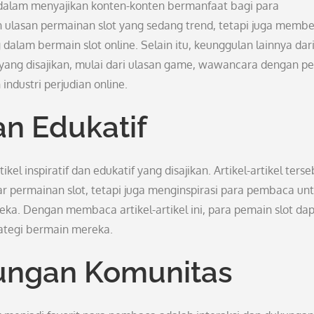
 dalam menyajikan konten-konten bermanfaat bagi para
 ulasan permainan slot yang sedang trend, tetapi juga membe
alam bermain slot online. Selain itu, keunggulan lainnya dar
 yang disajikan, mulai dari ulasan game, wawancara dengan p
industri perjudian online.
dan Edukatif
ikel inspiratif dan edukatif yang disajikan. Artikel-artikel ters
r permainan slot, tetapi juga menginspirasi para pembaca un
 Dengan membaca artikel-artikel ini, para pemain slot da
tegi bermain mereka.
kungan Komunitas