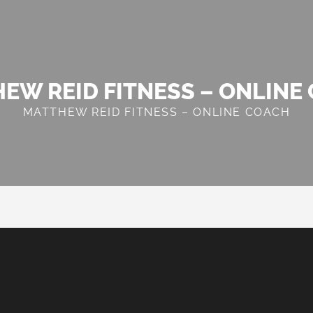
EW REID FITNESS – ONLINE
MATTHEW REID FITNESS – ONLINE COACH