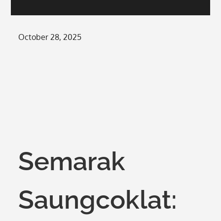
Posted
October 28, 2025
on
Semarak
Saungcoklat: