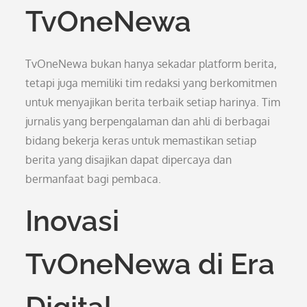
TvOneNewa
TvOneNewa bukan hanya sekadar platform berita,
tetapi juga memiliki tim redaksi yang berkomitmen
untuk menyajikan berita terbaik setiap harinya. Tim
jurnalis yang berpengalaman dan ahli di berbagai
bidang bekerja keras untuk memastikan setiap
berita yang disajikan dapat dipercaya dan
bermanfaat bagi pembaca.
Inovasi
TvOneNewa di Era