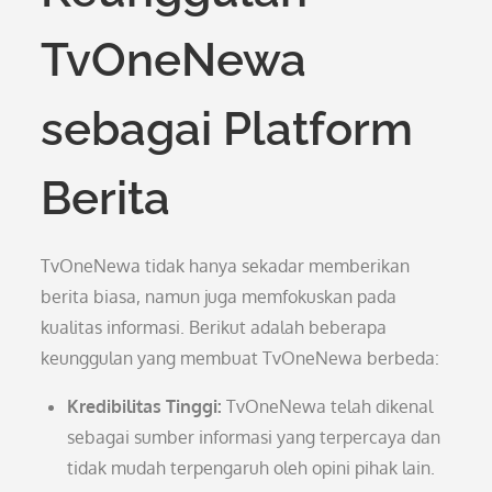
TvOneNewa
sebagai Platform
Berita
TvOneNewa tidak hanya sekadar memberikan
berita biasa, namun juga memfokuskan pada
kualitas informasi. Berikut adalah beberapa
keunggulan yang membuat TvOneNewa berbeda:
Kredibilitas Tinggi:
TvOneNewa telah dikenal
sebagai sumber informasi yang terpercaya dan
tidak mudah terpengaruh oleh opini pihak lain.