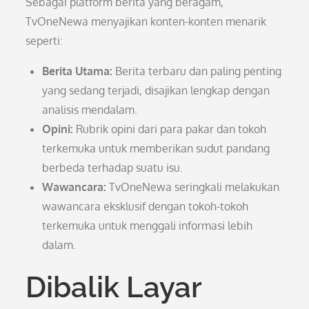
Sebagai platform berita yang beragam,
TvOneNewa menyajikan konten-konten menarik
seperti:
Berita Utama:
Berita terbaru dan paling penting
yang sedang terjadi, disajikan lengkap dengan
analisis mendalam.
Opini:
Rubrik opini dari para pakar dan tokoh
terkemuka untuk memberikan sudut pandang
berbeda terhadap suatu isu.
Wawancara:
TvOneNewa seringkali melakukan
wawancara eksklusif dengan tokoh-tokoh
terkemuka untuk menggali informasi lebih
dalam.
Dibalik Layar