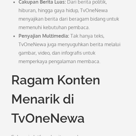
Cakupan Berita Luas:
Dari berita politik,
hiburan, hingga gaya hidup, TvOneNewa
menyajikan berita dari beragam bidang untuk
memenuhi kebutuhan pembaca.
Penyajian Multimedia:
Tak hanya teks,
TvOneNewa juga menyuguhkan berita melalui
gambar, video, dan infografis untuk
memperkaya pengalaman membaca.
Ragam Konten
Menarik di
TvOneNewa