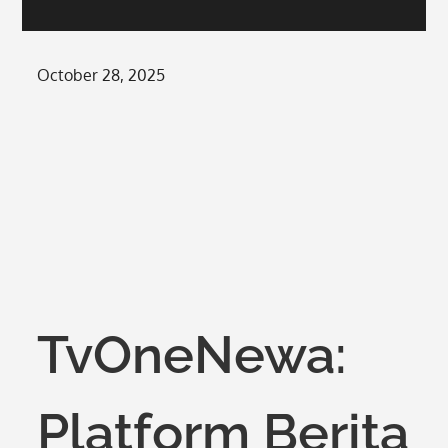
Posted
October 28, 2025
on
TvOneNewa:
Platform Berita