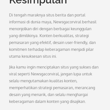
Di tengah maraknya situs berita dan portal
informasi di dunia maya, Newsgacorviral berhasil
menonjolkan diri dengan berbagai keunggulan
yang dimilikinya. Konten berkualitas, strategi
pemasaran yang efektif, desain user-friendly, dan
komitmen terhadap keberagaman menjadi pilar
utama kesuksesan situs ini.
Jika kamu ingin menciptakan situs yang sukses dan
viral seperti Newsgacorviral, jangan lupa untuk
selalu mengutamakan kualitas konten,
memperhatikan strategi pemasaran, merancang
desain yang menarik, dan selalu menghargai
keberagaman dalam konten yang disajikan.