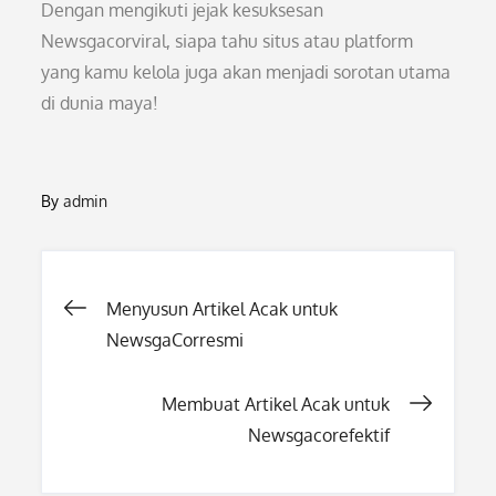
Dengan mengikuti jejak kesuksesan
Newsgacorviral, siapa tahu situs atau platform
yang kamu kelola juga akan menjadi sorotan utama
di dunia maya!
By
admin
Post
Menyusun Artikel Acak untuk
NewsgaCorresmi
navigation
Membuat Artikel Acak untuk
Newsgacorefektif