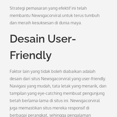
Strategi pemasaran yang efektif ini telah
membantu Newsgacorviral untuk terus tumbuh
dan meraih kesuksesan di dunia maya.
Desain User-
Friendly
Faktor lain yang tidak boleh diabaikan adalah
desain dari situs Newsgacorviral yang user-friendly.
Navigasi yang mudah, tata letak yang menarik, dan
tampilan yang eye-catching membuat pengunjung
betah berlama-lama di situs ini. Newsgacorviral
juga memastikan situs mereka responsif di
berbagai perangkat, sehingga pengalaman