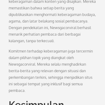
keberagaman dalam konten yang disajikan. Mereka
memastikan bahwa setiap berita yang
dipublikasikan menghormati keberagaman budaya,
agama, dan latar belakang sosial pembacanya.
Dengan pendekatan ini, Newsgacorviral berhasil
menarik perhatian pembaca dari berbagai
kalangan, tanpa terkecuali.
Komitmen terhadap keberagaman juga tercermin
dalam pilihan topik yang diangkat oleh
Newsgacorviral. Mereka selalu menghadirkan
berita-berita yang relevan dengan situasi dan
perkembangan terkini, sehingga menjadikan situs
ini sebagai tempat yang inklusif bagi semua
pembaca.
Kesimpulan