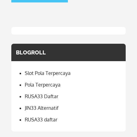
BLOGROLL
Slot Pola Terpercaya
Pola Terpercaya
RUSA33 Daftar
JIN33 Alternatif
RUSA33 daftar