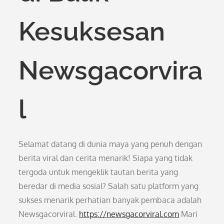
Kesuksesan
Newsgacorvira
l
Selamat datang di dunia maya yang penuh dengan
berita viral dan cerita menarik! Siapa yang tidak
tergoda untuk mengeklik tautan berita yang
beredar di media sosial? Salah satu platform yang
sukses menarik perhatian banyak pembaca adalah
Newsgacorviral.
https://newsgacorviral.com
Mari