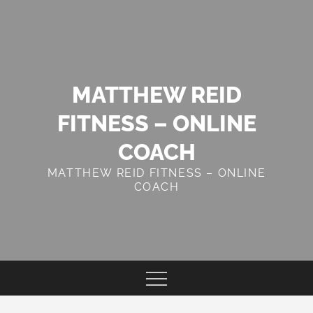
Skip
to
content
MATTHEW REID
FITNESS – ONLINE
COACH
MATTHEW REID FITNESS – ONLINE
COACH