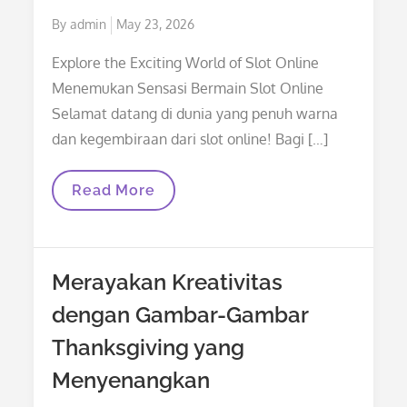
Posted
By
admin
May 23, 2026
on
Explore the Exciting World of Slot Online
Menemukan Sensasi Bermain Slot Online
Selamat datang di dunia yang penuh warna
dan kegembiraan dari slot online! Bagi […]
Menemukan
Read More
Sensasi
Bermain
Slot
Online
Merayakan Kreativitas
dengan Gambar-Gambar
Thanksgiving yang
Menyenangkan