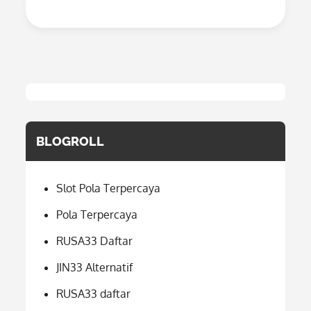
Fun
World
Of
Slot88:
Menang
Besar
Dengan
Slot
Online
BLOGROLL
Slot Pola Terpercaya
Pola Terpercaya
RUSA33 Daftar
JIN33 Alternatif
RUSA33 daftar