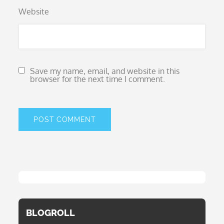
Website
Save my name, email, and website in this
browser for the next time I comment.
BLOGROLL