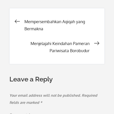
Post
Mempersembahkan Aqiqah yang
Bermakna
navigation
Menjelajahi Keindahan Pameran
Pariwisata Borobudur
Leave a Reply
Your email address will not be published.
Required
fields are marked
*