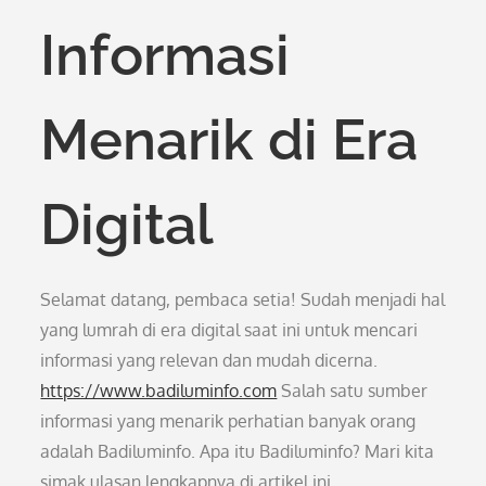
Informasi
Menarik di Era
Digital
Selamat datang, pembaca setia! Sudah menjadi hal
yang lumrah di era digital saat ini untuk mencari
informasi yang relevan dan mudah dicerna.
https://www.badiluminfo.com
Salah satu sumber
informasi yang menarik perhatian banyak orang
adalah Badiluminfo. Apa itu Badiluminfo? Mari kita
simak ulasan lengkapnya di artikel ini.