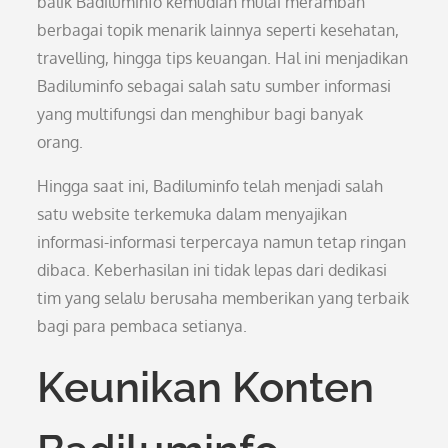
balik Badiluminfo kemudian mulai merambah
berbagai topik menarik lainnya seperti kesehatan,
travelling, hingga tips keuangan. Hal ini menjadikan
Badiluminfo sebagai salah satu sumber informasi
yang multifungsi dan menghibur bagi banyak
orang.
Hingga saat ini, Badiluminfo telah menjadi salah
satu website terkemuka dalam menyajikan
informasi-informasi terpercaya namun tetap ringan
dibaca. Keberhasilan ini tidak lepas dari dedikasi
tim yang selalu berusaha memberikan yang terbaik
bagi para pembaca setianya.
Keunikan Konten