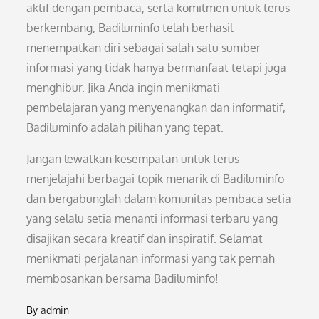
aktif dengan pembaca, serta komitmen untuk terus
berkembang, Badiluminfo telah berhasil
menempatkan diri sebagai salah satu sumber
informasi yang tidak hanya bermanfaat tetapi juga
menghibur. Jika Anda ingin menikmati
pembelajaran yang menyenangkan dan informatif,
Badiluminfo adalah pilihan yang tepat.
Jangan lewatkan kesempatan untuk terus
menjelajahi berbagai topik menarik di Badiluminfo
dan bergabunglah dalam komunitas pembaca setia
yang selalu setia menanti informasi terbaru yang
disajikan secara kreatif dan inspiratif. Selamat
menikmati perjalanan informasi yang tak pernah
membosankan bersama Badiluminfo!
By
admin