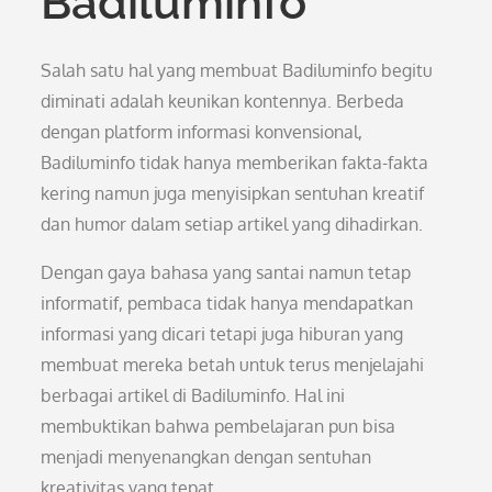
Badiluminfo
Salah satu hal yang membuat Badiluminfo begitu
diminati adalah keunikan kontennya. Berbeda
dengan platform informasi konvensional,
Badiluminfo tidak hanya memberikan fakta-fakta
kering namun juga menyisipkan sentuhan kreatif
dan humor dalam setiap artikel yang dihadirkan.
Dengan gaya bahasa yang santai namun tetap
informatif, pembaca tidak hanya mendapatkan
informasi yang dicari tetapi juga hiburan yang
membuat mereka betah untuk terus menjelajahi
berbagai artikel di Badiluminfo. Hal ini
membuktikan bahwa pembelajaran pun bisa
menjadi menyenangkan dengan sentuhan
kreativitas yang tepat.