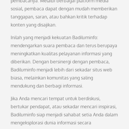
pembacanya. Melalui berbagai platform media
sosial, pembaca dapat dengan mudah memberikan
tanggapan, saran, atau bahkan kritik terhadap
konten yang disajikan.
Inilah yang menjadi kekuatan Badiluminfo:
mendengarkan suara pembaca dan terus berupaya
meningkatkan kualitas pelayanan informasi yang
diberikan. Dengan bersinergi dengan pembaca,
Badiluminfo menjadi lebih dari sekadar situs web
biasa, melainkan komunitas yang saling
mendukung dan berbagi informasi.
Jika Anda mencari tempat untuk berdiskusi,
bertukar pendapat, atau sekadar mencari inspirasi,
Badiluminfo siap menjadi sahabat setia Anda dalam
mengeksplorasi dunia informasi secara