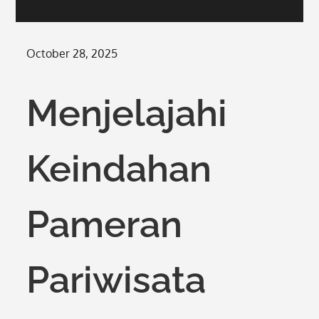
Posted
October 28, 2025
on
Menjelajahi
Keindahan
Pameran
Pariwisata