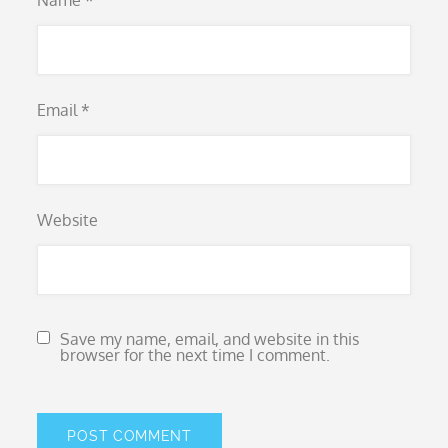
Name
*
Email
*
Website
Save my name, email, and website in this
browser for the next time I comment.