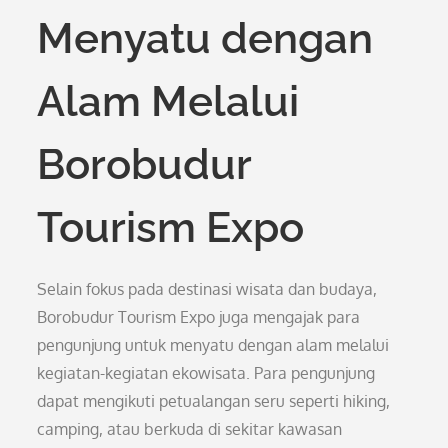
Menyatu dengan
Alam Melalui
Borobudur
Tourism Expo
Selain fokus pada destinasi wisata dan budaya,
Borobudur Tourism Expo juga mengajak para
pengunjung untuk menyatu dengan alam melalui
kegiatan-kegiatan ekowisata. Para pengunjung
dapat mengikuti petualangan seru seperti hiking,
camping, atau berkuda di sekitar kawasan