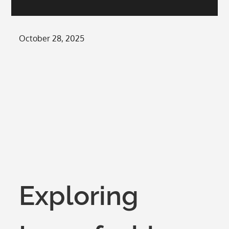
Posted
October 28, 2025
on
Exploring