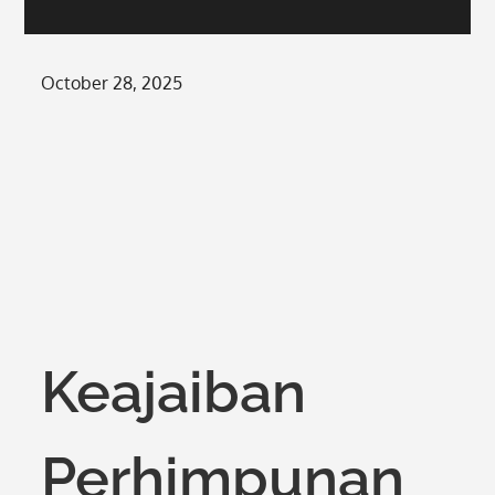
Posted
October 28, 2025
on
Keajaiban
Perhimpunan