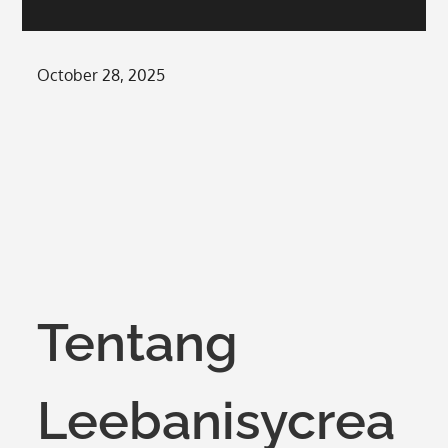
Posted
October 28, 2025
on
Tentang
Leebanisycrea