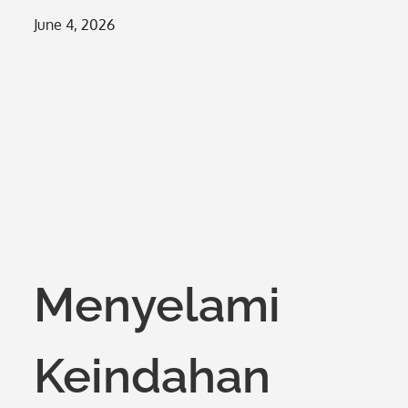
Posted
June 4, 2026
on
Menyelami
Keindahan