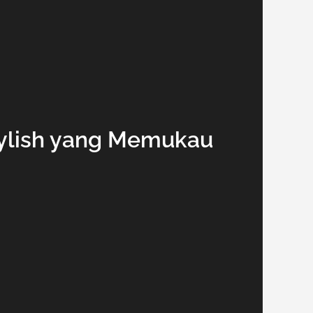
tylish yang Memukau