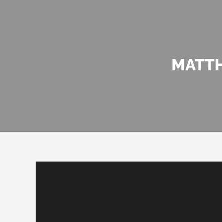
Skip
to
content
MATTH