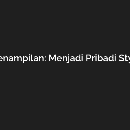
enampilan: Menjadi Pribadi S