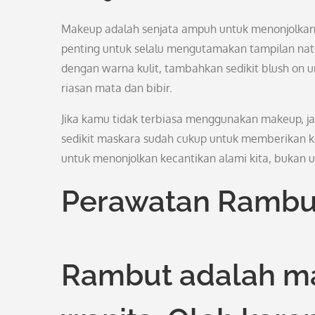
Makeup adalah senjata ampuh untuk menonjolka
penting untuk selalu mengutamakan tampilan natur
dengan warna kulit, tambahkan sedikit blush on 
riasan mata dan bibir.
Jika kamu tidak terbiasa menggunakan makeup, ja
sedikit maskara sudah cukup untuk memberikan ke
untuk menonjolkan kecantikan alami kita, bukan u
Perawatan Rambut
Rambut adalah ma