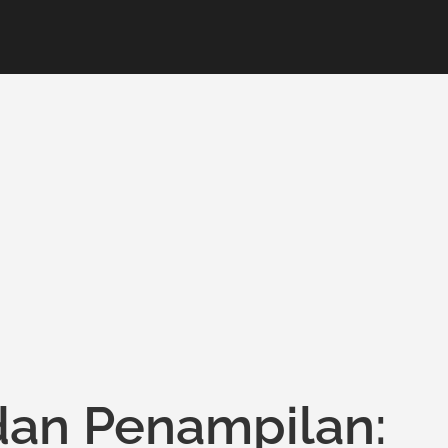
dan Penampilan: