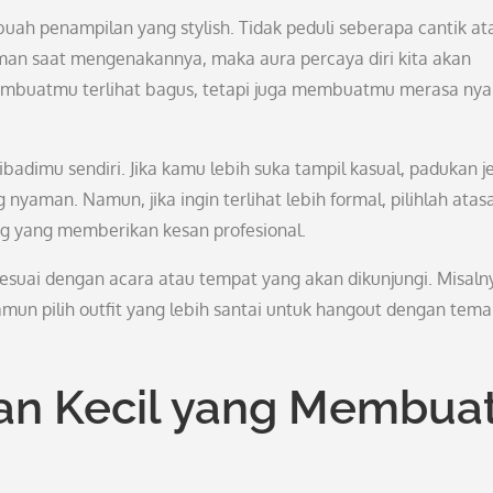
uah penampilan yang stylish. Tidak peduli seberapa cantik at
aman saat mengenakannya, maka aura percaya diri kita akan
 membuatmu terlihat bagus, tetapi juga membuatmu merasa ny
adimu sendiri. Jika kamu lebih suka tampil kasual, padukan j
nyaman. Namun, jika ingin terlihat lebih formal, pilihlah atas
g yang memberikan kesan profesional.
 sesuai dengan acara atau tempat yang akan dikunjungi. Misaln
mun pilih outfit yang lebih santai untuk hangout dengan tema
han Kecil yang Membua