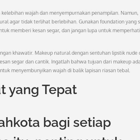
n kelebihan wajah dan menyempurnakan penampilan. Namun,
al agar tidak terlihat berlebihan. Gunakan foundation yang 
untuk memberi kesan segar, dan jangan lupa untuk memperhat
ngan khawatir. Makeup natural dengan sentuhan lipstik nude
san segar dan cantik. Ingatlah bahwa tujuan dari makeup ad
ntuk menyembunyikan wajah di balik lapisan riasan tebal.
 yang Tepat
hkota bagi setiap