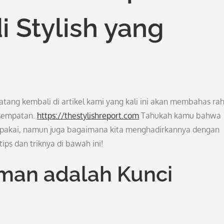
i Stylish yang
atang kembali di artikel kami yang kali ini akan membahas ra
esempatan.
https://thestylishreport.com
Tahukah kamu bahwa
ipakai, namun juga bagaimana kita menghadirkannya dengan
ips dan triknya di bawah ini!
man adalah Kunci